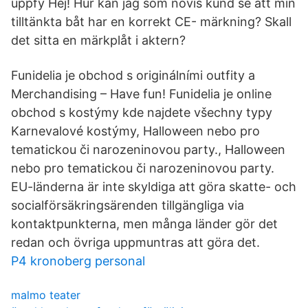
uppfy Hej! Hur kan jag som novis kund se att min
tilltänkta båt har en korrekt CE- märkning? Skall
det sitta en märkplåt i aktern?
Funidelia je obchod s originálními outfity a
Merchandising – Have fun! Funidelia je online
obchod s kostýmy kde najdete všechny typy
Karnevalové kostýmy, Halloween nebo pro
tematickou či narozeninovou party., Halloween
nebo pro tematickou či narozeninovou party.
EU-länderna är inte skyldiga att göra skatte- och
socialförsäkringsärenden tillgängliga via
kontaktpunkterna, men många länder gör det
redan och övriga uppmuntras att göra det.
P4 kronoberg personal
malmo teater