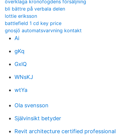
överklaga kronofogdens försäljning
bli bättre på verbala delen
lottie eriksson
battlefield 1 cd key price
gnosjö automatsvarvning kontakt
Ai
gKq
GxlQ
WNsKJ
wtYa
Ola svensson
Självinsikt betyder
Revit architecture certified professional