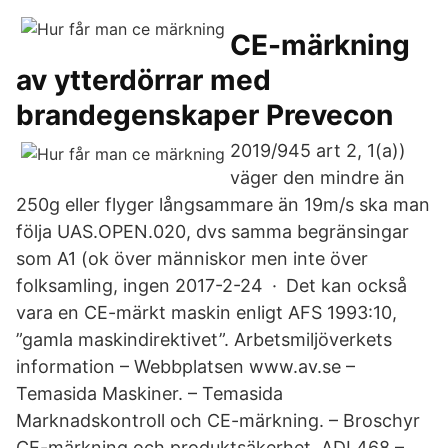
CE-märkning
av ytterdörrar med
brandegenskaper Prevecon
2019/945 art 2, 1(a))
väger den mindre än
250g eller flyger långsammare än 19m/s ska man
följa UAS.OPEN.020, dvs samma begränsingar
som A1 (ok över människor men inte över
folksamling, ingen 2017-2-24 · Det kan också
vara en CE-märkt maskin enligt AFS 1993:10,
”gamla maskindirektivet”. Arbetsmiljöverkets
information – Webbplatsen www.av.se –
Temasida Maskiner. – Temasida
Marknadskontroll och CE-märkning. – Broschyr
CE-märkning och produktsäkerhet, ADI 468 –