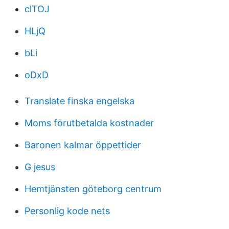
clTOJ
HLjQ
bLi
oDxD
Translate finska engelska
Moms förutbetalda kostnader
Baronen kalmar öppettider
G jesus
Hemtjänsten göteborg centrum
Personlig kode nets