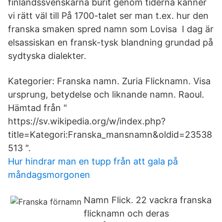
finlandssvenskarna burit genom tiderna känner
vi rätt väl till På 1700-talet ser man t.ex. hur den
franska smaken spred namn som Lovisa I dag är
elsassiskan en fransk-tysk blandning grundad på
sydtyska dialekter.
Kategorier: Franska namn. Zuria Flicknamn. Visa
ursprung, betydelse och liknande namn. Raoul.
Hämtad från "
https://sv.wikipedia.org/w/index.php?
title=Kategori:Franska_mansnamn&oldid=23538
513 ".
Hur hindrar man en tupp från att gala på
måndagsmorgonen
Namn Flick. 22 vackra franska
flicknamn och deras